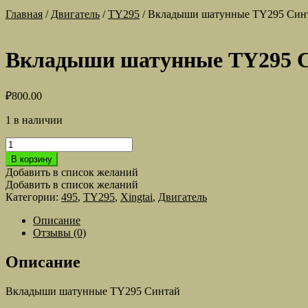
Главная
/
Двигатель
/
TY295
/
Вкладыши шатунные TY295 Син
Вкладыши шатунные TY295 
₽
800.00
1 в наличии
Количество
товара
В корзину
Вкладыши
Добавить в список желаний
шатунные
Добавить в список желаний
TY295
Категории:
495
,
TY295
,
Xingtai
,
Двигатель
Синтай
Описание
Отзывы (0)
Описание
Вкладыши шатунные TY295 Синтай