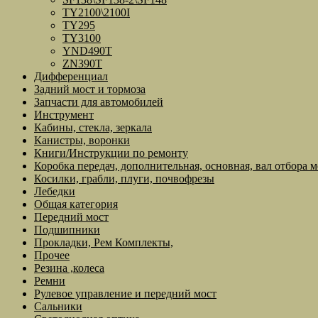
TY2100\2100I
TY295
TY3100
YND490T
ZN390T
Дифференциал
Задний мост и тормоза
Запчасти для автомобилей
Инструмент
Кабины, стекла, зеркала
Канистры, воронки
Книги/Инструкции по ремонту
Коробка передач, дополнительная, основная, вал отбора 
Косилки, грабли, плуги, почвофрезы
Лебедки
Общая категория
Передний мост
Подшипники
Прокладки, Рем Комплекты,
Прочее
Резина ,колеса
Ремни
Рулевое управление и передний мост
Сальники