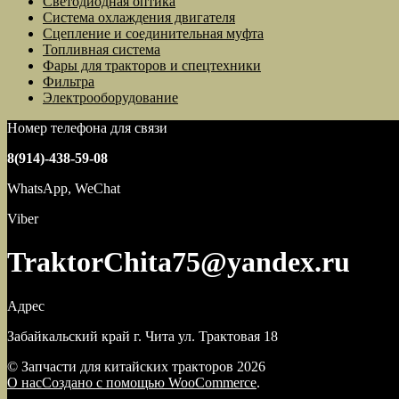
Светодиодная оптика
Система охлаждения двигателя
Сцепление и соединительная муфта
Топливная система
Фары для тракторов и спецтехники
Фильтра
Электрооборудование
Номер телефона для связи
8(914)-438-59-08
WhatsApp, WeChat
Viber
TraktorChita75@yandex.ru
Адрес
Забайкальский край г. Чита ул. Трактовая 18
© Запчасти для китайских тракторов 2026
О нас
Создано с помощью WooCommerce
.