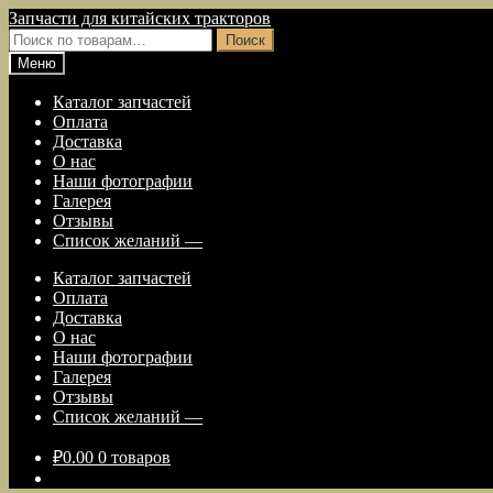
Перейти
Перейти
Запчасти для китайских тракторов
к
к
Искать:
Поиск
навигации
содержимому
Меню
Каталог запчастей
Оплата
Доставка
О нас
Наши фотографии
Галерея
Отзывы
Список желаний —
Каталог запчастей
Оплата
Доставка
О нас
Наши фотографии
Галерея
Отзывы
Список желаний —
₽
0.00
0 товаров