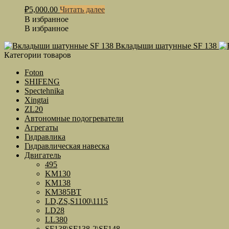
₽
5,000.00
Читать далее
В избранное
В избранное
Вкладыши шатунные SF 138
Категории товаров
Foton
SHIFENG
Spectehnika
Xingtai
ZL20
Автономные подогреватели
Агрегаты
Гидравлика
Гидравлическая навеска
Двигатель
495
KM130
KM138
KM385BT
LD,ZS,S1100\1115
LD28
LL380
SF138\SF138-2\SF148