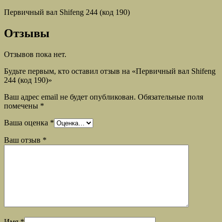
Первичный вал Shifeng 244 (код 190)
Отзывы
Отзывов пока нет.
Будьте первым, кто оставил отзыв на «Первичный вал Shifeng
244 (код 190)»
Ваш адрес email не будет опубликован.
Обязательные поля
помечены
*
Ваша оценка
*
Ваш отзыв
*
Имя
*