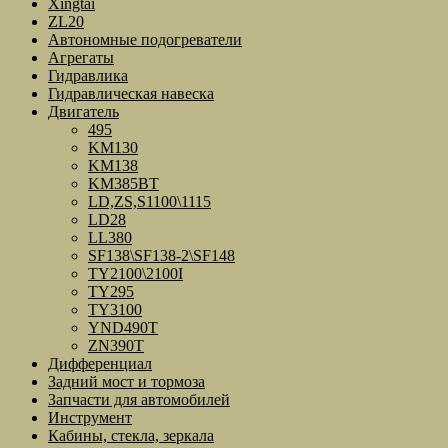
Xingtai
ZL20
Автономные подогреватели
Агрегаты
Гидравлика
Гидравлическая навеска
Двигатель
495
KM130
KM138
KM385BT
LD,ZS,S1100\1115
LD28
LL380
SF138\SF138-2\SF148
TY2100\2100I
TY295
TY3100
YND490T
ZN390T
Дифференциал
Задний мост и тормоза
Запчасти для автомобилей
Инструмент
Кабины, стекла, зеркала