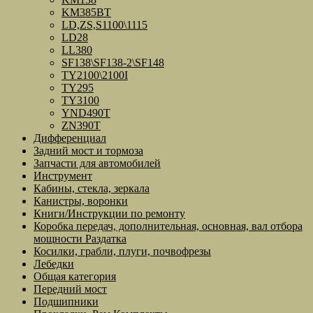
KM385BT
LD,ZS,S1100\1115
LD28
LL380
SF138\SF138-2\SF148
TY2100\2100I
TY295
TY3100
YND490T
ZN390T
Дифференциал
Задний мост и тормоза
Запчасти для автомобилей
Инструмент
Кабины, стекла, зеркала
Канистры, воронки
Книги/Инструкции по ремонту
Коробка передач, дополнительная, основная, вал отбора
мощности Раздатка
Косилки, грабли, плуги, почвофрезы
Лебедки
Общая категория
Передний мост
Подшипники