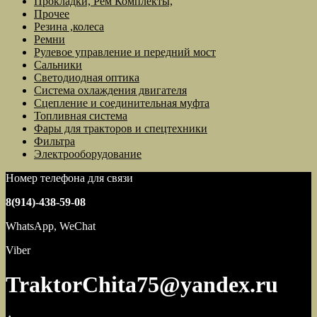
Прокладки, Рем Комплекты,
Прочее
Резина ,колеса
Ремни
Рулевое управление и передний мост
Сальники
Светодиодная оптика
Система охлаждения двигателя
Сцепление и соединительная муфта
Топливная система
Фары для тракторов и спецтехники
Фильтра
Электрооборудование
Номер телефона для связи
8(914)-438-59-08
WhatsApp, WeChat
Viber
TraktorChita75@yandex.ru