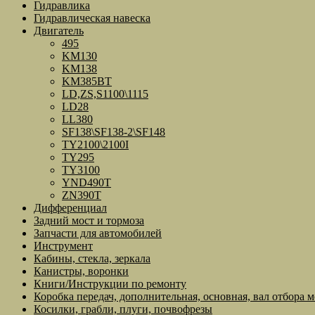
Гидравлика
Гидравлическая навеска
Двигатель
495
KM130
KM138
KM385BT
LD,ZS,S1100\1115
LD28
LL380
SF138\SF138-2\SF148
TY2100\2100I
TY295
TY3100
YND490T
ZN390T
Дифференциал
Задний мост и тормоза
Запчасти для автомобилей
Инструмент
Кабины, стекла, зеркала
Канистры, воронки
Книги/Инструкции по ремонту
Коробка передач, дополнительная, основная, вал отбора 
Косилки, грабли, плуги, почвофрезы