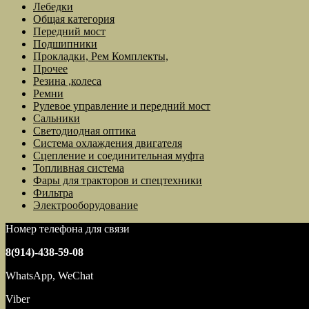
Лебедки
Общая категория
Передний мост
Подшипники
Прокладки, Рем Комплекты,
Прочее
Резина ,колеса
Ремни
Рулевое управление и передний мост
Сальники
Светодиодная оптика
Система охлаждения двигателя
Сцепление и соединительная муфта
Топливная система
Фары для тракторов и спецтехники
Фильтра
Электрооборудование
Номер телефона для связи
8(914)-438-59-08
WhatsApp, WeChat
Viber