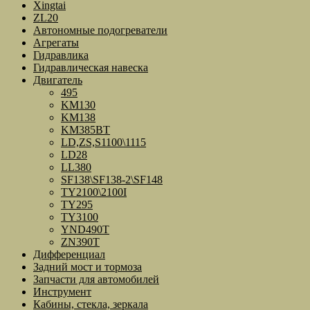
Xingtai
ZL20
Автономные подогреватели
Агрегаты
Гидравлика
Гидравлическая навеска
Двигатель
495
KM130
KM138
KM385BT
LD,ZS,S1100\1115
LD28
LL380
SF138\SF138-2\SF148
TY2100\2100I
TY295
TY3100
YND490T
ZN390T
Дифференциал
Задний мост и тормоза
Запчасти для автомобилей
Инструмент
Кабины, стекла, зеркала