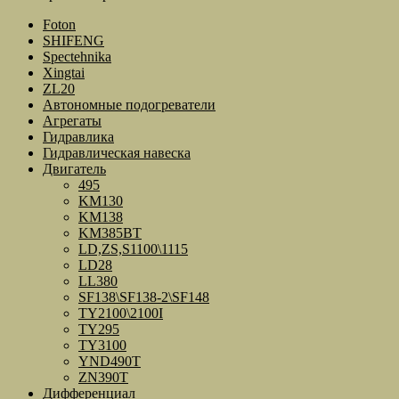
Foton
SHIFENG
Spectehnika
Xingtai
ZL20
Автономные подогреватели
Агрегаты
Гидравлика
Гидравлическая навеска
Двигатель
495
KM130
KM138
KM385BT
LD,ZS,S1100\1115
LD28
LL380
SF138\SF138-2\SF148
TY2100\2100I
TY295
TY3100
YND490T
ZN390T
Дифференциал