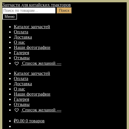
Перейти
Перейти
Запчасти для китайских тракторов
к
к
Искать:
Поиск
навигации
содержимому
Меню
Каталог запчастей
Оплата
Доставка
О нас
Наши фотографии
Галерея
Отзывы
Список желаний —
Каталог запчастей
Оплата
Доставка
О нас
Наши фотографии
Галерея
Отзывы
Список желаний —
₽
0.00
0 товаров