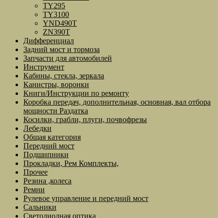
TY295
TY3100
YND490T
ZN390T
Дифференциал
Задний мост и тормоза
Запчасти для автомобилей
Инструмент
Кабины, стекла, зеркала
Канистры, воронки
Книги/Инструкции по ремонту
Коробка передач, дополнительная, основная, вал отбора
мощности Раздатка
Косилки, грабли, плуги, почвофрезы
Лебедки
Общая категория
Передний мост
Подшипники
Прокладки, Рем Комплекты,
Прочее
Резина ,колеса
Ремни
Рулевое управление и передний мост
Сальники
Светодиодная оптика