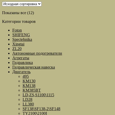
Показаны все (12)
Категории товаров
Foton
SHIFENG
Spectehnika
Xingtai
ZL20
Автономные подогреватели
Агрегаты
Гидравлика
Гидравлическая навеска
Двигатель
495
KM130
KM138
KM385BT
LD,ZS,S1100\1115
LD28
LL380
SF138\SF138-2\SF148
TY2100\2100I