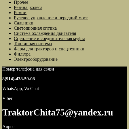
Прочее
Резина ,колеса
Ремни
Рулевое управление и передний мост
Сальники
Светодиодная оптика
Система охлаждения двигателя
Сцепление и соединительная муфта
Топливная система
Фары для тракторов и спецтехники
Фильтра
Электрооборудование
Номер телефона для связи
8(914)-438-59-08
WhatsApp, WeChat
Viber
TraktorChita75@yandex.ru
Адрес