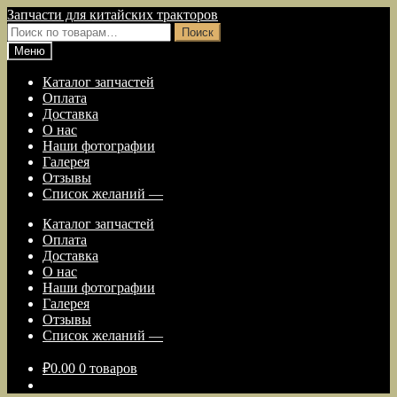
Перейти
Перейти
Запчасти для китайских тракторов
к
к
Искать:
Поиск
навигации
содержимому
Меню
Каталог запчастей
Оплата
Доставка
О нас
Наши фотографии
Галерея
Отзывы
Список желаний —
Каталог запчастей
Оплата
Доставка
О нас
Наши фотографии
Галерея
Отзывы
Список желаний —
₽
0.00
0 товаров