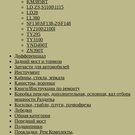
KM385BT
LD,ZS,S1100\1115
LD28
LL380
SF138\SF138-2\SF148
TY2100\2100I
TY295
TY3100
YND490T
ZN390T
Дифференциал
Задний мост и тормоза
Запчасти для автомобилей
Инструмент
Кабины, стекла, зеркала
Канистры, воронки
Книги/Инструкции по ремонту
Коробка передач, дополнительная, основная, вал отбора
мощности Раздатка
Косилки, грабли, плуги, почвофрезы
Лебедки
Общая категория
Передний мост
Подшипники
Прокладки, Рем Комплекты,