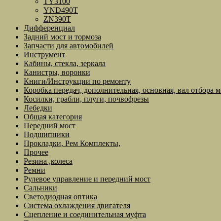
TY3100
YND490T
ZN390T
Дифференциал
Задний мост и тормоза
Запчасти для автомобилей
Инструмент
Кабины, стекла, зеркала
Канистры, воронки
Книги/Инструкции по ремонту
Коробка передач, дополнительная, основная, вал отбора 
Косилки, грабли, плуги, почвофрезы
Лебедки
Общая категория
Передний мост
Подшипники
Прокладки, Рем Комплекты,
Прочее
Резина ,колеса
Ремни
Рулевое управление и передний мост
Сальники
Светодиодная оптика
Система охлаждения двигателя
Сцепление и соединительная муфта