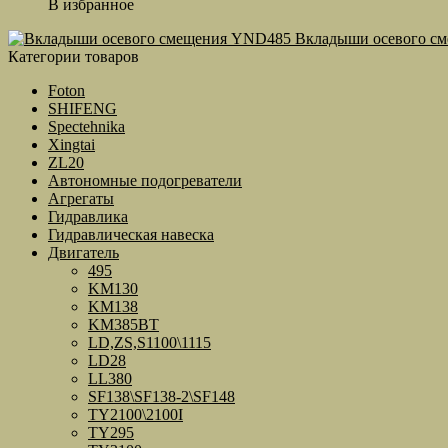
В избранное
Вкладыши осевого с
Категории товаров
Foton
SHIFENG
Spectehnika
Xingtai
ZL20
Автономные подогреватели
Агрегаты
Гидравлика
Гидравлическая навеска
Двигатель
495
KM130
KM138
KM385BT
LD,ZS,S1100\1115
LD28
LL380
SF138\SF138-2\SF148
TY2100\2100I
TY295