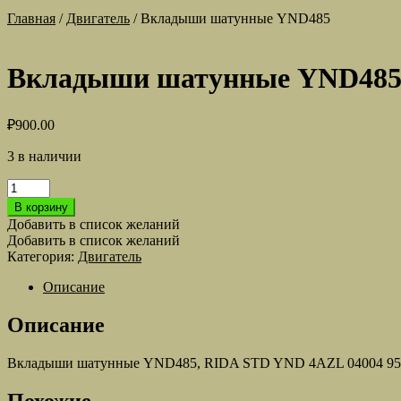
Главная
/
Двигатель
/
Вкладыши шатунные YND485
Вкладыши шатунные YND48
₽
900.00
3 в наличии
Количество
товара
В корзину
Вкладыши
Добавить в список желаний
шатунные
Добавить в список желаний
YND485
Категория:
Двигатель
Описание
Описание
Вкладыши шатунные YND485, RIDA STD YND 4AZL 04004 9
Похожие