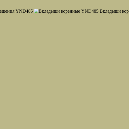
мещения YND485
Вкладыши ко