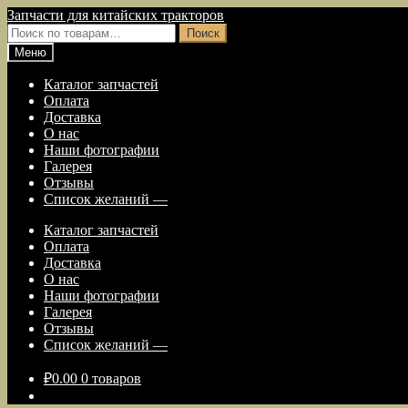
Перейти
Перейти
Запчасти для китайских тракторов
к
к
Искать:
Поиск
навигации
содержимому
Меню
Каталог запчастей
Оплата
Доставка
О нас
Наши фотографии
Галерея
Отзывы
Список желаний —
Каталог запчастей
Оплата
Доставка
О нас
Наши фотографии
Галерея
Отзывы
Список желаний —
₽
0.00
0 товаров