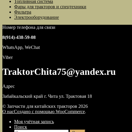
Топливная система
Фары для тракторов и спецтехники
Фильтра
Электрооборудование
Номер телефона для связи
8(914)-438-59-08
WhatsApp, WeChat
Viber
TraktorChita75@yandex.ru
Адрес
Забайкальский край г. Чита ул. Трактовая 18
© Запчасти для китайских тракторов 2026
О нас
Создано с помощью WooCommerce
.
Моя учётная запись
Поиск
Искать: