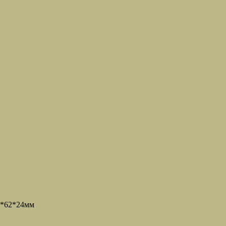
5
5*62*24мм