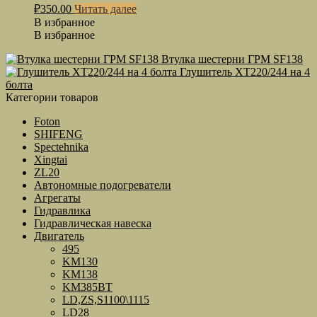
₽
350.00
Читать далее
В избранное
В избранное
Втулка шестерни ГРМ SF138
Глушитель ХТ220/244 на 4
болта
Категории товаров
Foton
SHIFENG
Spectehnika
Xingtai
ZL20
Автономные подогреватели
Агрегаты
Гидравлика
Гидравлическая навеска
Двигатель
495
KM130
KM138
KM385BT
LD,ZS,S1100\1115
LD28