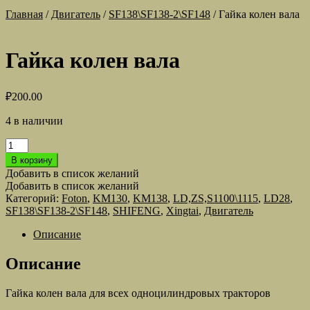
Главная
/
Двигатель
/
SF138\SF138-2\SF148
/
Гайка колен вала
Гайка колен вала
₽
200.00
4 в наличии
Количество
товара
В корзину
Гайка
Добавить в список желаний
колен
Добавить в список желаний
вала
Категорий:
Foton
,
KM130
,
KM138
,
LD,ZS,S1100\1115
,
LD28
,
SF138\SF138-2\SF148
,
SHIFENG
,
Xingtai
,
Двигатель
Описание
Описание
Гайка колен вала для всех одноцилиндровых тракторов