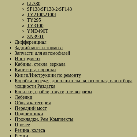
LL380
SF138\SF138-2\SF148
TY2100\2100I
TY295
TY3100
YND490T
ZN390T
Дифференциал
Задний мост и тормоза
Запчасти для автомобилей
Инструмент
Кабины, стекла, зеркала
Канистры, воронки
Книги/Инструкции по ремонту
Коробка передач, дополнительная, основная, вал отбора
мощности Раздатка
Косилки, грабли, плуги, почвофрезы
Лебедки
Общая категория
Передний мост
Подшипники
Прокладки, Рем Комплекты,
Прочее
Резина ,колеса
Ремни