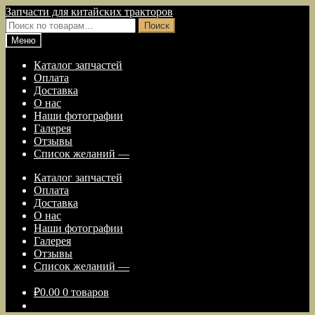
Перейти
Перейти
Запчасти для китайских тракторов
к
к
Искать:
Поиск
навигации
содержимому
Меню
Каталог запчастей
Оплата
Доставка
О нас
Наши фотографии
Галерея
Отзывы
Список желаний —
Каталог запчастей
Оплата
Доставка
О нас
Наши фотографии
Галерея
Отзывы
Список желаний —
₽
0.00
0 товаров