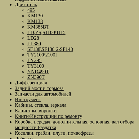
Двигатель
495
KM130
KM138
KM385BT
LD,ZS,S1100\1115
LD28
LL380
SF138\SF138-2\SF148
TY2100\2100I
TY295
TY3100
YND490T
ZN390T
Дифференциал
Задний мост и тормоза
Запчасти для автомобилей
Инструмент
Кабины, стекла, зеркала
Канистры, воронки
Книги/Инструкции по ремонту
Коробка передач, дополнительная, основная, вал отбора
мощности Раздатка
Косилки, грабли, плуги, почвофрезы
Лебедки