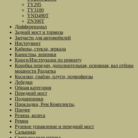
TY295
TY3100
YND490T
ZN390T
Дифференциал
Задний мост и тормоза
Запчасти для автомобилей
Инструмент
Кабины, стекла, зеркала
Канистры, воронки
Книги/Инструкции по ремонту
Коробка передач, дополнительная, основная, вал отбора
мощности Раздатка
Косилки, грабли, плуги, почвофрезы
Лебедки
Общая категория
Передний мост
Подшипники
Прокладки, Рем Комплекты,
Прочее
Резина ,колеса
Ремни
Рулевое управление и передний мост
Сальники
Светодиодная оптика