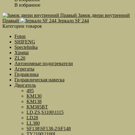
В избранное
Замок двери внутренний
Правый
Зеркало SF 244
Категории товаров
Foton
SHIFENG
Spectehnika
Xingtai
ZL20
Автономные подогреватели
Агрегаты
Гидравлика
Гидравлическая навеска
Двигатель
495
KM130
KM138
KM385BT
LD,ZS,S1100\1115
LD28
LL380
SF138\SF138-2\SF148
TY2100\2100I