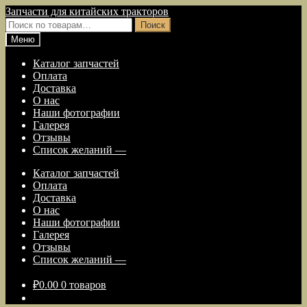
Перейти
Перейти
Запчасти для китайских тракторов
к
к
Искать:
Поиск
навигации
содержимому
Меню
Каталог запчастей
Оплата
Доставка
О нас
Наши фотографии
Галерея
Отзывы
Список желаний —
Каталог запчастей
Оплата
Доставка
О нас
Наши фотографии
Галерея
Отзывы
Список желаний —
₽
0.00
0 товаров