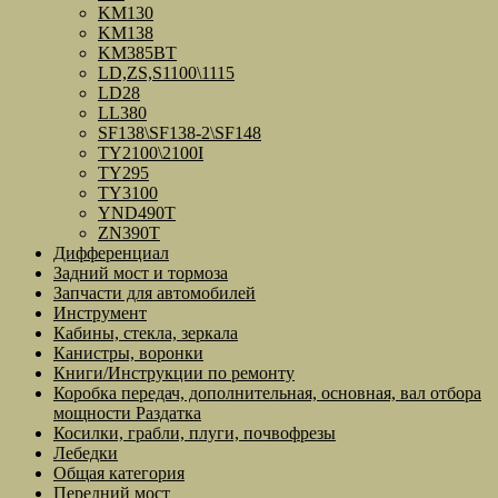
KM130
KM138
KM385BT
LD,ZS,S1100\1115
LD28
LL380
SF138\SF138-2\SF148
TY2100\2100I
TY295
TY3100
YND490T
ZN390T
Дифференциал
Задний мост и тормоза
Запчасти для автомобилей
Инструмент
Кабины, стекла, зеркала
Канистры, воронки
Книги/Инструкции по ремонту
Коробка передач, дополнительная, основная, вал отбора
мощности Раздатка
Косилки, грабли, плуги, почвофрезы
Лебедки
Общая категория
Передний мост