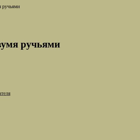
я ручьями
двумя ручьями
ателя