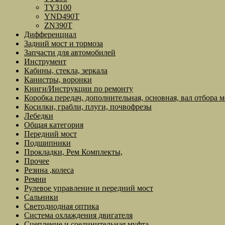
TY3100
YND490T
ZN390T
Дифференциал
Задний мост и тормоза
Запчасти для автомобилей
Инструмент
Кабины, стекла, зеркала
Канистры, воронки
Книги/Инструкции по ремонту
Коробка передач, дополнительная, основная, вал отбора 
Косилки, грабли, плуги, почвофрезы
Лебедки
Общая категория
Передний мост
Подшипники
Прокладки, Рем Комплекты,
Прочее
Резина ,колеса
Ремни
Рулевое управление и передний мост
Сальники
Светодиодная оптика
Система охлаждения двигателя
Сцепление и соединительная муфта