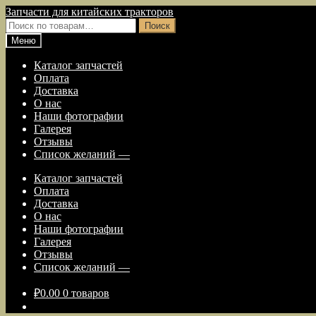
Перейти
Перейти
Запчасти для китайских тракторов
к
к
Искать:
Поиск
навигации
содержимому
Меню
Каталог запчастей
Оплата
Доставка
О нас
Наши фотографии
Галерея
Отзывы
Список желаний —
Каталог запчастей
Оплата
Доставка
О нас
Наши фотографии
Галерея
Отзывы
Список желаний —
₽
0.00
0 товаров