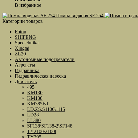
В избранное
Помпа водяная SF 254
Категории товаров
Foton
SHIFENG
Spectehnika
Xingtai
ZL20
Автономные подогреватели
Агрегаты
Гидравлика
Гидравлическая навеска
Двигатель
495
KM130
KM138
KM385BT
LD,ZS,S1100\1115
LD28
LL380
SF138\SF138-2\SF148
TY2100\2100I
TY295