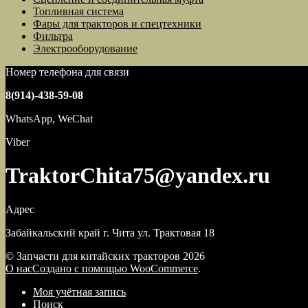
Топливная система
Фары для тракторов и спецтехники
Фильтра
Электрооборудование
Номер телефона для связи
8(914)-438-59-08
WhatsApp, WeChat
Viber
TraktorChita75@yandex.ru
Адрес
Забайкальский край г. Чита ул. Трактовая 18
© Запчасти для китайских тракторов 2026
О нас
Создано с помощью WooCommerce
.
Моя учётная запись
Поиск