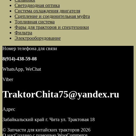
Светодиодная оптика
Система охлаждения двигателя
Сцепление и соединительная муфта
Топливная система
Фары для тракторов и спецтехники
Фильтра
Электрооборудование
Номер телефона для связи
8(914)-438-59-08
WhatsApp, WeChat
Viber
TraktorChita75@yandex.ru
Адрес
Забайкальский край г. Чита ул. Трактовая 18
© Запчасти для китайских тракторов 2026
О нас
Создано с помощью WooCommerce
.