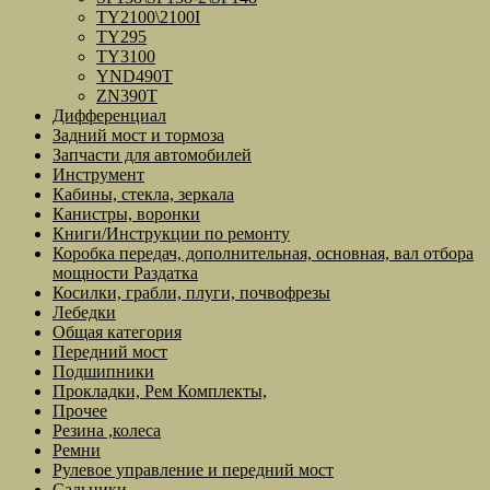
TY2100\2100I
TY295
TY3100
YND490T
ZN390T
Дифференциал
Задний мост и тормоза
Запчасти для автомобилей
Инструмент
Кабины, стекла, зеркала
Канистры, воронки
Книги/Инструкции по ремонту
Коробка передач, дополнительная, основная, вал отбора
мощности Раздатка
Косилки, грабли, плуги, почвофрезы
Лебедки
Общая категория
Передний мост
Подшипники
Прокладки, Рем Комплекты,
Прочее
Резина ,колеса
Ремни
Рулевое управление и передний мост
Сальники