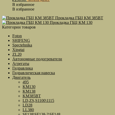
В избранное
В избранное
Прокладка ГБЦ KM 385ВТ
Прокладка ГБЦ KM 130
Категории товаров
Foton
SHIFENG
Spectehnika
Xingtai
ZL20
Автономные подогреватели
Агрегаты
Гидравлика
Гидравлическая навеска
Двигатель
495
KM130
KM138
KM385BT
LD,ZS,S1100\1115
LD28
LL380
SF138\SF138-2\SF148