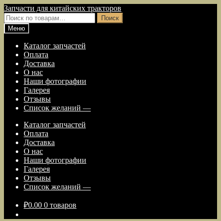
Перейти
Перейти
Запчасти для китайских тракторов
к
к
Искать:
Поиск
навигации
содержимому
Меню
Каталог запчастей
Оплата
Доставка
О нас
Наши фотографии
Галерея
Отзывы
Список желаний —
Каталог запчастей
Оплата
Доставка
О нас
Наши фотографии
Галерея
Отзывы
Список желаний —
₽
0.00
0 товаров