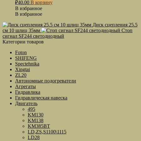
₽
40.00
В корзину
В избранное
В избранное
Диск сцепления 25.5
см 10 шлиц 35мм
Стоп
сигнал SF244 светодиодный
Категории товаров
Foton
SHIFENG
Spectehnika
Xingtai
ZL20
Автономные подогреватели
Агрегаты
Гидравлика
Гидравлическая навеска
Двигатель
495
KM130
KM138
KM385BT
LD,ZS,S1100\1115
LD28