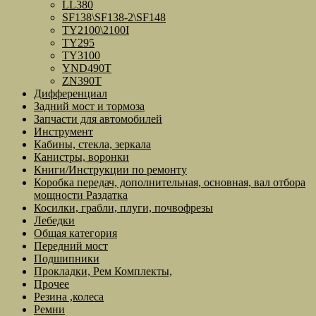
LL380
SF138\SF138-2\SF148
TY2100\2100I
TY295
TY3100
YND490T
ZN390T
Дифференциал
Задний мост и тормоза
Запчасти для автомобилей
Инструмент
Кабины, стекла, зеркала
Канистры, воронки
Книги/Инструкции по ремонту
Коробка передач, дополнительная, основная, вал отбора
мощности Раздатка
Косилки, грабли, плуги, почвофрезы
Лебедки
Общая категория
Передний мост
Подшипники
Прокладки, Рем Комплекты,
Прочее
Резина ,колеса
Ремни