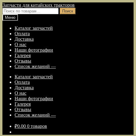
Перейти
Перейти
Запчасти для китайских тракторов
к
к
Искать:
Поиск
навигации
содержимому
Меню
Каталог запчастей
Оплата
Доставка
О нас
Наши фотографии
Галерея
Отзывы
Список желаний —
Каталог запчастей
Оплата
Доставка
О нас
Наши фотографии
Галерея
Отзывы
Список желаний —
₽
0.00
0 товаров