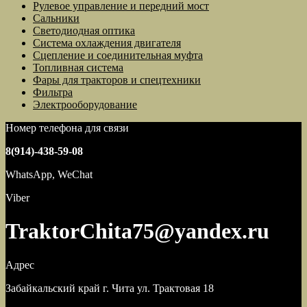
Рулевое управление и передний мост
Сальники
Светодиодная оптика
Система охлаждения двигателя
Сцепление и соединительная муфта
Топливная система
Фары для тракторов и спецтехники
Фильтра
Электрооборудование
Номер телефона для связи
8(914)-438-59-08
WhatsApp, WeChat
Viber
TraktorChita75@yandex.ru
Адрес
Забайкальский край г. Чита ул. Трактовая 18