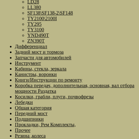
LD28
LL380
SF138\SF138-2\SF148
TY2100\2100I
TY295
TY3100
YND490T
ZN390T
Дифференциал
Задний мост и тормоза
Запчасти для автомобилей
Инструмент
Кабины, стекла, зеркала
Канистры, воронки
Книги/Инструкции по ремонту
Коробка передач, дополнительная, основная, вал отбора
мощности Раздатка
Косилки, грабли, плуги, почвофрезы
Лебедки
Общая категория
Передний мост
Подшипники
Прокладки, Рем Комплекты,
Прочее
Резина ,колеса