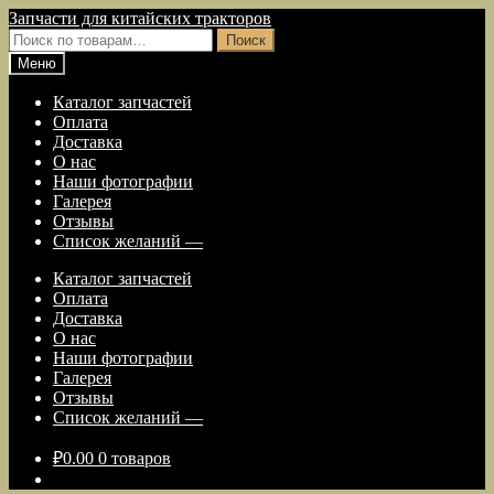
Перейти
Перейти
Запчасти для китайских тракторов
к
к
Искать:
Поиск
навигации
содержимому
Меню
Каталог запчастей
Оплата
Доставка
О нас
Наши фотографии
Галерея
Отзывы
Список желаний —
Каталог запчастей
Оплата
Доставка
О нас
Наши фотографии
Галерея
Отзывы
Список желаний —
₽
0.00
0 товаров