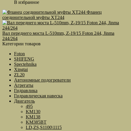
В избранное
Фланец
соединительной муфты ХТ244
Вал переднего моста L-510mm, Z-19/15 Foton 244, Jinma
244/264
Категории товаров
Foton
SHIFENG
Spectehnika
Xingtai
ZL20
Автономные подогреватели
Агрегаты
Гидравлика
Гидравлическая навеска
Двигатель
495
KM130
KM138
KM385BT
LD,ZS,S1100\1115