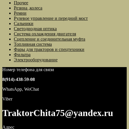
Прочее
Резина ,колеса
Ремни
Рулевое управление и передний мост
Сальники
Светодиодная оптика
Система охлаждения двигателя
Сцепление и соединительная муфта
Топливная система
Фары для тракторов и спецтехники
Фильтра
Электрооборудование
Номер телефона для связи
8(914)-438-59-08
WhatsApp, WeChat
Viber
TraktorChita75@yandex.ru
Адрес