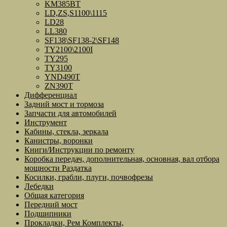
KM385BT
LD,ZS,S1100\1115
LD28
LL380
SF138\SF138-2\SF148
TY2100\2100I
TY295
TY3100
YND490T
ZN390T
Дифференциал
Задний мост и тормоза
Запчасти для автомобилей
Инструмент
Кабины, стекла, зеркала
Канистры, воронки
Книги/Инструкции по ремонту
Коробка передач, дополнительная, основная, вал отбора
мощности Раздатка
Косилки, грабли, плуги, почвофрезы
Лебедки
Общая категория
Передний мост
Подшипники
Прокладки, Рем Комплекты,