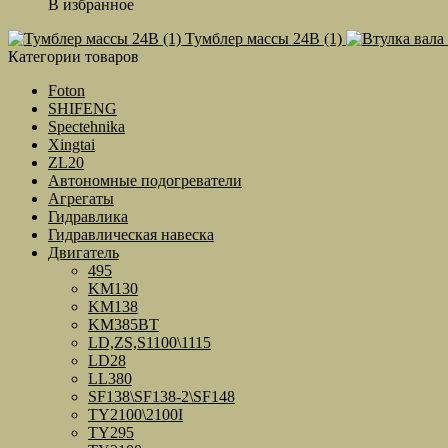
В избранное
Тумблер массы 24В (1)
Категории товаров
Foton
SHIFENG
Spectehnika
Xingtai
ZL20
Автономные подогреватели
Агрегаты
Гидравлика
Гидравлическая навеска
Двигатель
495
KM130
KM138
KM385BT
LD,ZS,S1100\1115
LD28
LL380
SF138\SF138-2\SF148
TY2100\2100I
TY295