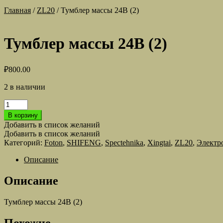
Главная
/
ZL20
/
Тумблер массы 24В (2)
Тумблер массы 24В (2)
₽
800.00
2 в наличии
Количество
товара
В корзину
Тумблер
Добавить в список желаний
массы
Добавить в список желаний
24В
Категорий:
Foton
,
SHIFENG
,
Spectehnika
,
Xingtai
,
ZL20
,
Электр
(2)
Описание
Описание
Тумблер массы 24В (2)
Похожие