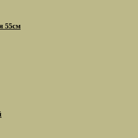
я 55см
й