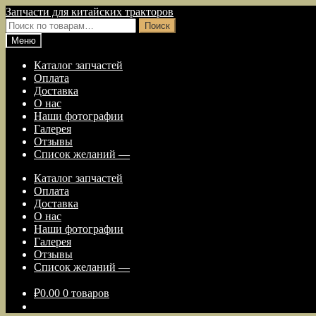
Перейти
Перейти
Запчасти для китайских тракторов
к
к
Искать:
Поиск
навигации
содержимому
Меню
Каталог запчастей
Оплата
Доставка
О нас
Наши фотографии
Галерея
Отзывы
Список желаний —
Каталог запчастей
Оплата
Доставка
О нас
Наши фотографии
Галерея
Отзывы
Список желаний —
₽
0.00
0 товаров