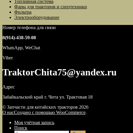
Топливная система
Фары для тракторов и спецтехники
Фильтра
Электрооборудование
Номер телефона для связи
8(914)-438-59-08
WhatsApp, WeChat
Viber
TraktorChita75@yandex.ru
Адрес
Забайкальский край г. Чита ул. Трактовая 18
© Запчасти для китайских тракторов 2026
О нас
Создано с помощью WooCommerce
.
Моя учётная запись
Поиск
Искать: