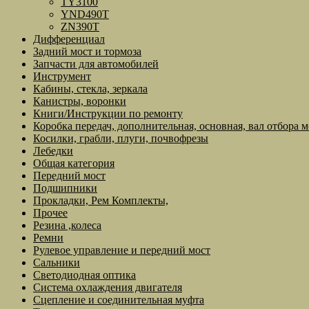
TY3100
YND490T
ZN390T
Дифференциал
Задний мост и тормоза
Запчасти для автомобилей
Инструмент
Кабины, стекла, зеркала
Канистры, воронки
Книги/Инструкции по ремонту
Коробка передач, дополнительная, основная, вал отбора 
Косилки, грабли, плуги, почвофрезы
Лебедки
Общая категория
Передний мост
Подшипники
Прокладки, Рем Комплекты,
Прочее
Резина ,колеса
Ремни
Рулевое управление и передний мост
Сальники
Светодиодная оптика
Система охлаждения двигателя
Сцепление и соединительная муфта