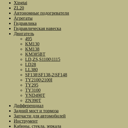
Xingtai
ZL20
Автономные подогреватели
Агрегаты
Гидравлика
Гидравлическая навеска
Двигатель
495
KM130
KM138
KM385BT
LD,ZS,S1100\1115
LD28
LL380
SF138\SF138-2\SF148
TY2100\2100I
TY295
TY3100
YND490T
ZN390T
Дифференциал
Задний мост и тормоза
Запчасти для автомобилей
Инструмент
Кабины, стекла, зеркала