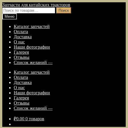
Перейти
Перейти
Запчасти для китайских тракторов
к
к
Искать:
Поиск
навигации
содержимому
Меню
Каталог запчастей
Оплата
Доставка
О нас
Наши фотографии
Галерея
Отзывы
Список желаний —
Каталог запчастей
Оплата
Доставка
О нас
Наши фотографии
Галерея
Отзывы
Список желаний —
₽
0.00
0 товаров