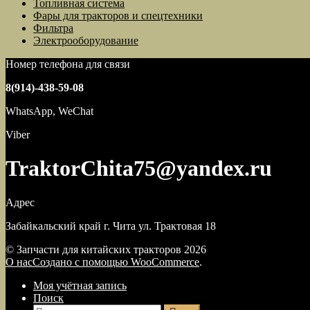
Топливная система
Фары для тракторов и спецтехники
Фильтра
Электрооборудование
Номер телефона для связи
8(914)-438-59-08
WhatsApp, WeChat
Viber
TraktorChita75@yandex.ru
Адрес
Забайкальский край г. Чита ул. Трактовая 18
© Запчасти для китайских тракторов 2026
О нас
Создано с помощью WooCommerce
.
Моя учётная запись
Поиск
Искать: