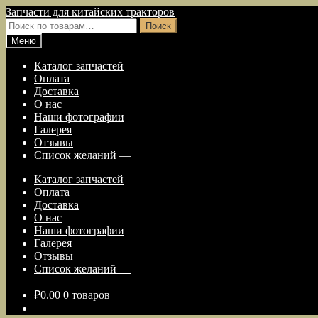
Перейти
Перейти
Запчасти для китайских тракторов
к
к
Искать:
Поиск
навигации
содержимому
Меню
Каталог запчастей
Оплата
Доставка
О нас
Наши фотографии
Галерея
Отзывы
Список желаний —
Каталог запчастей
Оплата
Доставка
О нас
Наши фотографии
Галерея
Отзывы
Список желаний —
₽
0.00
0 товаров