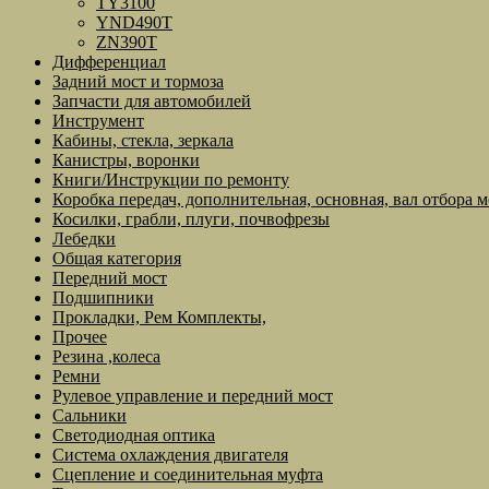
TY3100
YND490T
ZN390T
Дифференциал
Задний мост и тормоза
Запчасти для автомобилей
Инструмент
Кабины, стекла, зеркала
Канистры, воронки
Книги/Инструкции по ремонту
Коробка передач, дополнительная, основная, вал отбора 
Косилки, грабли, плуги, почвофрезы
Лебедки
Общая категория
Передний мост
Подшипники
Прокладки, Рем Комплекты,
Прочее
Резина ,колеса
Ремни
Рулевое управление и передний мост
Сальники
Светодиодная оптика
Система охлаждения двигателя
Сцепление и соединительная муфта