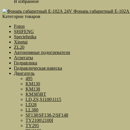
В избранное
Фонарь габаритный E-102А
Категории товаров
Foton
SHIFENG
Spectehnika
Xingtai
ZL20
Автономные подогреватели
Агрегаты
Гидравлика
Гидравлическая навеска
Двигатель
495
KM130
KM138
KM385BT
LD,ZS,S1100\1115
LD28
LL380
SF138\SF138-2\SF148
TY2100\2100I
TY295