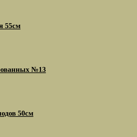
я 55см
нзованных №13
иодов 50см