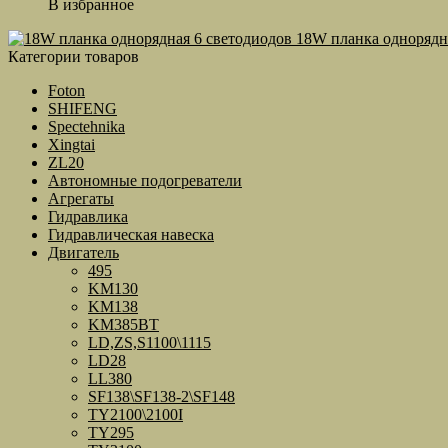
В избранное
18W планка однорядн
Категории товаров
Foton
SHIFENG
Spectehnika
Xingtai
ZL20
Автономные подогреватели
Агрегаты
Гидравлика
Гидравлическая навеска
Двигатель
495
KM130
KM138
KM385BT
LD,ZS,S1100\1115
LD28
LL380
SF138\SF138-2\SF148
TY2100\2100I
TY295