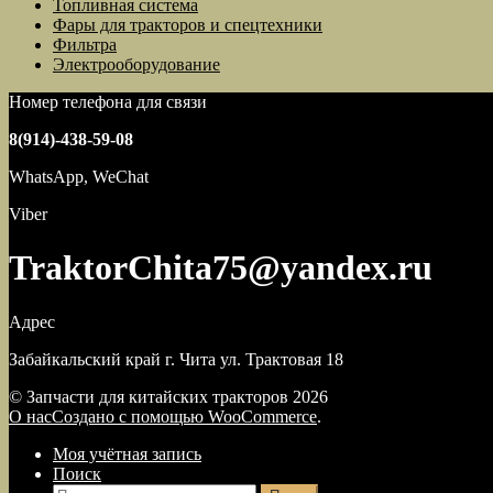
Топливная система
Фары для тракторов и спецтехники
Фильтра
Электрооборудование
Номер телефона для связи
8(914)-438-59-08
WhatsApp, WeChat
Viber
TraktorChita75@yandex.ru
Адрес
Забайкальский край г. Чита ул. Трактовая 18
© Запчасти для китайских тракторов 2026
О нас
Создано с помощью WooCommerce
.
Моя учётная запись
Поиск
Искать: