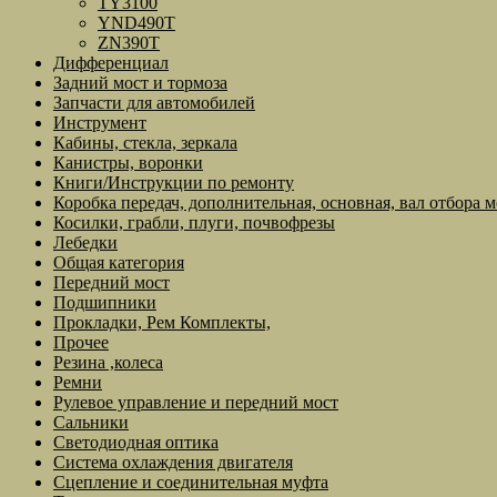
TY3100
YND490T
ZN390T
Дифференциал
Задний мост и тормоза
Запчасти для автомобилей
Инструмент
Кабины, стекла, зеркала
Канистры, воронки
Книги/Инструкции по ремонту
Коробка передач, дополнительная, основная, вал отбора 
Косилки, грабли, плуги, почвофрезы
Лебедки
Общая категория
Передний мост
Подшипники
Прокладки, Рем Комплекты,
Прочее
Резина ,колеса
Ремни
Рулевое управление и передний мост
Сальники
Светодиодная оптика
Система охлаждения двигателя
Сцепление и соединительная муфта