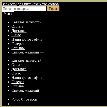
Перейти
Перейти
Запчасти для китайских тракторов
к
к
Искать:
Поиск
навигации
содержимому
Меню
Каталог запчастей
Оплата
Доставка
О нас
Наши фотографии
Галерея
Отзывы
Список желаний —
Каталог запчастей
Оплата
Доставка
О нас
Наши фотографии
Галерея
Отзывы
Список желаний —
₽
0.00
0 товаров