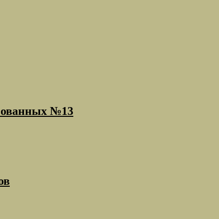
нзованных №13
ов