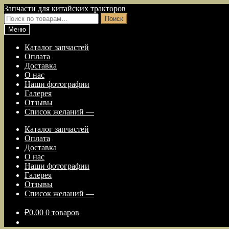
Перейти
Перейти
Запчасти для китайских тракторов
к
к
Искать:
Поиск
навигации
содержимому
Меню
Каталог запчастей
Оплата
Доставка
О нас
Наши фотографии
Галерея
Отзывы
Список желаний —
Каталог запчастей
Оплата
Доставка
О нас
Наши фотографии
Галерея
Отзывы
Список желаний —
₽
0.00
0 товаров