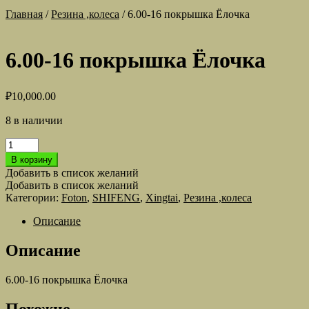
Главная
/
Резина ,колеса
/
6.00-16 покрышка Ёлочка
6.00-16 покрышка Ёлочка
₽
10,000.00
8 в наличии
Количество
товара
В корзину
6.00-
Добавить в список желаний
16
Добавить в список желаний
покрышка
Категории:
Foton
,
SHIFENG
,
Xingtai
,
Резина ,колеса
Ёлочка
Описание
Описание
6.00-16 покрышка Ёлочка
Похожие