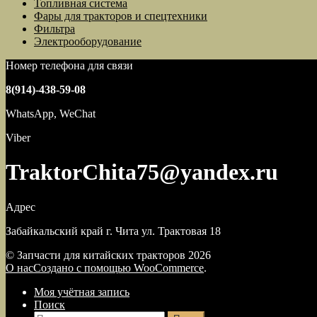
Топливная система
Фары для тракторов и спецтехники
Фильтра
Электрооборудование
Номер телефона для связи
8(914)-438-59-08
WhatsApp, WeChat
Viber
TraktorChita75@yandex.ru
Адрес
Забайкальский край г. Чита ул. Трактовая 18
© Запчасти для китайских тракторов 2026
О нас
Создано с помощью WooCommerce
.
Моя учётная запись
Поиск
Искать: