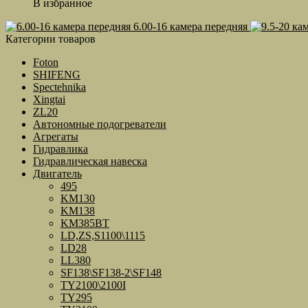
В избранное
6.00-16 камера передняя
Категории товаров
Foton
SHIFENG
Spectehnika
Xingtai
ZL20
Автономные подогреватели
Агрегаты
Гидравлика
Гидравлическая навеска
Двигатель
495
KM130
KM138
KM385BT
LD,ZS,S1100\1115
LD28
LL380
SF138\SF138-2\SF148
TY2100\2100I
TY295