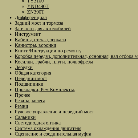
TY3100
YND490T
ZN390T
Дифференциал
Задний мост и тормоза
Запчасти для автомобилей
Инструмент
Кабины, стекла, зеркала
Канистры, воронки
Книги/Инструкции по ремонту
Коробка передач, дополнительная, основная, вал отбора 
Косилки, грабли, плуги, почвофрезы
Лебедки
Общая категория
Передний мост
Подшипники
Прокладки, Рем Комплекты,
Прочее
Резина ,колеса
Ремни
Рулевое управление и передний мост
Сальники
Светодиодная оптика
Система охлаждения двигателя
Сцепление и соединительная муфта