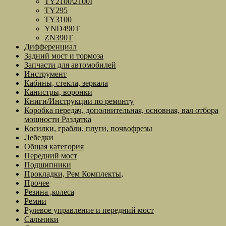
TY2100\2100I
TY295
TY3100
YND490T
ZN390T
Дифференциал
Задний мост и тормоза
Запчасти для автомобилей
Инструмент
Кабины, стекла, зеркала
Канистры, воронки
Книги/Инструкции по ремонту
Коробка передач, дополнительная, основная, вал отбора
мощности Раздатка
Косилки, грабли, плуги, почвофрезы
Лебедки
Общая категория
Передний мост
Подшипники
Прокладки, Рем Комплекты,
Прочее
Резина ,колеса
Ремни
Рулевое управление и передний мост
Сальники