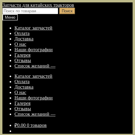
Перейти
Перейти
Запчасти для китайских тракторов
к
к
Искать:
Поиск
навигации
содержимому
Меню
Каталог запчастей
Оплата
Доставка
О нас
Наши фотографии
Галерея
Отзывы
Список желаний —
Каталог запчастей
Оплата
Доставка
О нас
Наши фотографии
Галерея
Отзывы
Список желаний —
₽
0.00
0 товаров