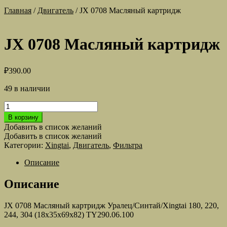
Главная
/
Двигатель
/
JX 0708 Масляный картридж
JX 0708 Масляный картридж
₽
390.00
49 в наличии
Количество
товара
В корзину
JX
Добавить в список желаний
0708
Добавить в список желаний
Масляный
Категории:
Xingtai
,
Двигатель
,
Фильтра
картридж
Описание
Описание
JX 0708 Масляный картридж Уралец/Синтай/Xingtai 180, 220,
244, 304 (18х35х69х82) TY290.06.100