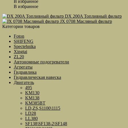
В избранное
В избранное
DX 200A Топливный фильтр
JX 0708 Масляный фильтр
Категории товаров
Foton
SHIFENG
Spectehnika
Xingtai
ZL20
Автономные подогреватели
Агрегаты
Гидравлика
Гидравлическая навеска
Двигатель
495
KM130
KM138
KM385BT
LD,ZS,S1100\1115
LD28
LL380
SF138\SF138-2\SF148