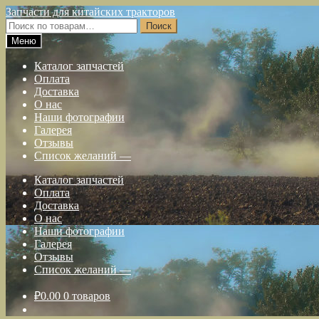
Перейти
Перейти
Запчасти для китайских тракторов
к
к
Искать:
Поиск
навигации
содержимому
Меню
Каталог запчастей
Оплата
Доставка
О нас
Наши фотографии
Галерея
Отзывы
Список желаний —
Каталог запчастей
Оплата
Доставка
О нас
Наши фотографии
Галерея
Отзывы
Список желаний —
₽
0.00
0 товаров