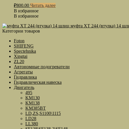
₽
800.00
Читать далее
В избранное
В избранное
муфта ХТ 244 (втулка) 14 шл
Категории товаров
Foton
SHIFENG
Spectehnika
Xingtai
ZL20
Автономные подогреватели
Агрегаты
Гидравлика
Гидравлическая навеска
Двигатель
495
KM130
KM138
KM385BT
LD,ZS,S1100\1115
LD28
LL380
SF138\SF138-2\SF148