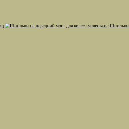
иц
Шпильки 