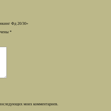
онкинг Фд 20/30»
ечены
*
ля последующих моих комментариев.