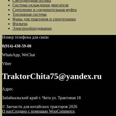
Светодиодная оптика
Система охлаждения двигателя
Сцепление и соединительная муфта
Топливная система
Фары для тракторов и спецтехники
Фильтра
Электрооборудование
Номер телефона для связи
8(914)-438-59-08
WhatsApp, WeChat
Viber
TraktorChita75@yandex.ru
Адрес
Забайкальский край г. Чита ул. Трактовая 18
© Запчасти для китайских тракторов 2026
О нас
Создано с помощью WooCommerce
.