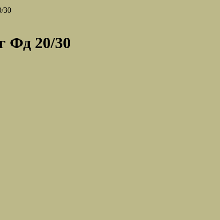
0/30
г Фд 20/30