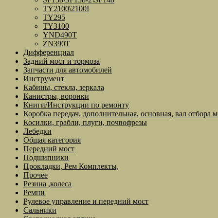
TY2100\2100I
TY295
TY3100
YND490T
ZN390T
Дифференциал
Задний мост и тормоза
Запчасти для автомобилей
Инструмент
Кабины, стекла, зеркала
Канистры, воронки
Книги/Инструкции по ремонту
Коробка передач, дополнительная, основная, вал отбора 
Косилки, грабли, плуги, почвофрезы
Лебедки
Общая категория
Передний мост
Подшипники
Прокладки, Рем Комплекты,
Прочее
Резина ,колеса
Ремни
Рулевое управление и передний мост
Сальники