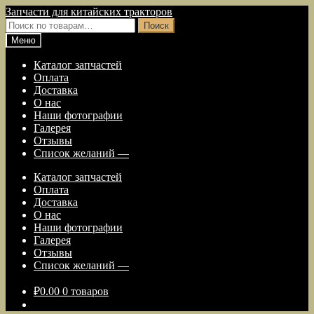
Перейти
Перейти
Запчасти для китайских тракторов
к
к
Искать:
Поиск
навигации
содержимому
Меню
Каталог запчастей
Оплата
Доставка
О нас
Наши фотографии
Галерея
Отзывы
Список желаний —
Каталог запчастей
Оплата
Доставка
О нас
Наши фотографии
Галерея
Отзывы
Список желаний —
₽
0.00
0 товаров