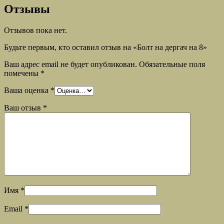
Отзывы
Отзывов пока нет.
Будьте первым, кто оставил отзыв на «Болт на дергач на 8»
Ваш адрес email не будет опубликован.
Обязательные поля
помечены
*
Ваша оценка
*
Ваш отзыв
*
Имя
*
Email
*