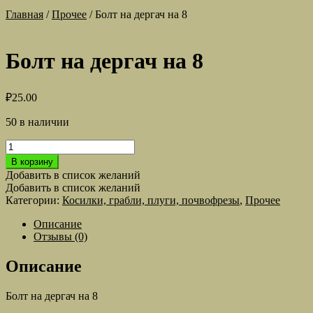
Главная
/
Прочее
/
Болт на дергач на 8
Болт на дергач на 8
₽
25.00
50 в наличии
Количество
товара
В корзину
Болт
Добавить в список желаний
на
Добавить в список желаний
дергач
Категории:
Косилки, грабли, плуги, почвофрезы
,
Прочее
на
8
Описание
Отзывы (0)
Описание
Болт на дергач на 8