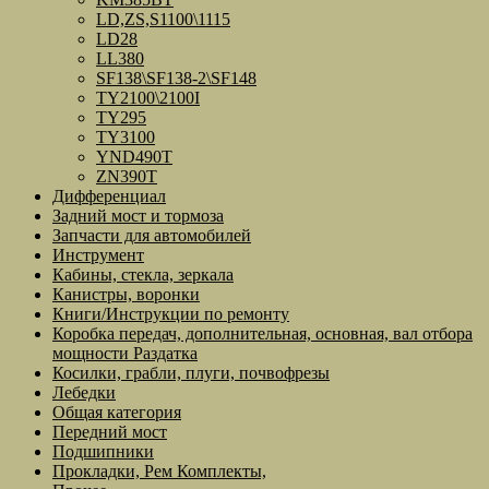
LD,ZS,S1100\1115
LD28
LL380
SF138\SF138-2\SF148
TY2100\2100I
TY295
TY3100
YND490T
ZN390T
Дифференциал
Задний мост и тормоза
Запчасти для автомобилей
Инструмент
Кабины, стекла, зеркала
Канистры, воронки
Книги/Инструкции по ремонту
Коробка передач, дополнительная, основная, вал отбора
мощности Раздатка
Косилки, грабли, плуги, почвофрезы
Лебедки
Общая категория
Передний мост
Подшипники
Прокладки, Рем Комплекты,