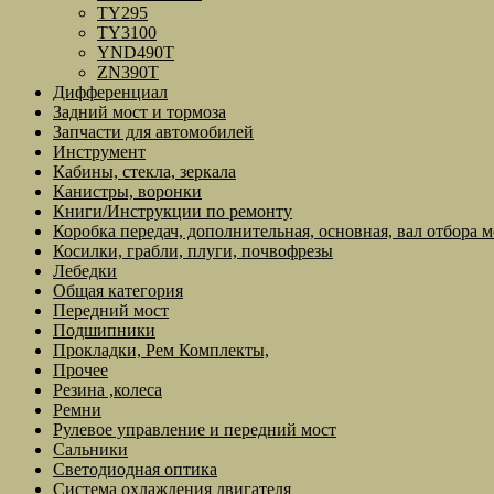
TY295
TY3100
YND490T
ZN390T
Дифференциал
Задний мост и тормоза
Запчасти для автомобилей
Инструмент
Кабины, стекла, зеркала
Канистры, воронки
Книги/Инструкции по ремонту
Коробка передач, дополнительная, основная, вал отбора 
Косилки, грабли, плуги, почвофрезы
Лебедки
Общая категория
Передний мост
Подшипники
Прокладки, Рем Комплекты,
Прочее
Резина ,колеса
Ремни
Рулевое управление и передний мост
Сальники
Светодиодная оптика
Система охлаждения двигателя