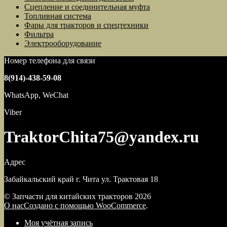
Сцепление и соединительная муфта
Топливная система
Фары для тракторов и спецтехники
Фильтра
Электрооборудование
Номер телефона для связи
8(914)-438-59-08
WhatsApp, WeChat
Viber
TraktorChita75@yandex.ru
Адрес
Забайкальский край г. Чита ул. Трактовая 18
© Запчасти для китайских тракторов 2026
О нас
Создано с помощью WooCommerce
.
Моя учётная запись