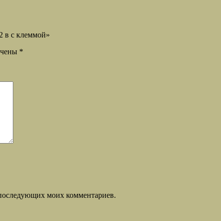
2 в с клеммой»
ечены
*
ля последующих моих комментариев.