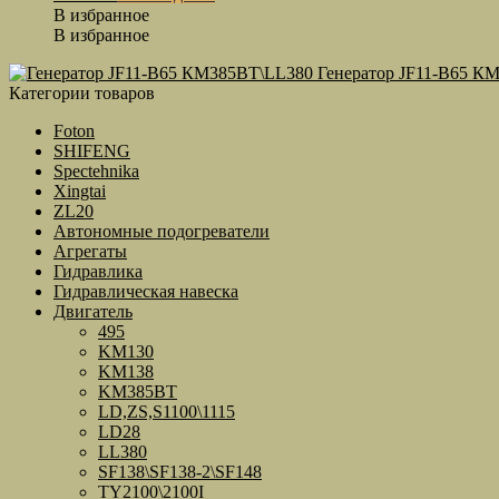
В избранное
В избранное
Генератор JF11-B65 К
Категории товаров
Foton
SHIFENG
Spectehnika
Xingtai
ZL20
Автономные подогреватели
Агрегаты
Гидравлика
Гидравлическая навеска
Двигатель
495
KM130
KM138
KM385BT
LD,ZS,S1100\1115
LD28
LL380
SF138\SF138-2\SF148
TY2100\2100I