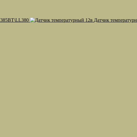
М385ВТ\LL380
Датчик температур