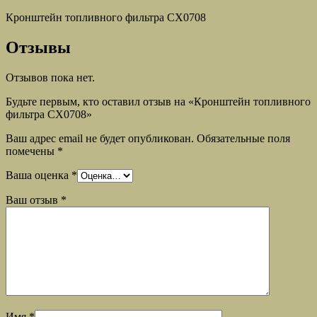
Кронштейн топливного фильтра СХ0708
Отзывы
Отзывов пока нет.
Будьте первым, кто оставил отзыв на «Кронштейн топливного
фильтра СХ0708»
Ваш адрес email не будет опубликован.
Обязательные поля
помечены
*
Ваша оценка
*
Ваш отзыв
*
Имя
*