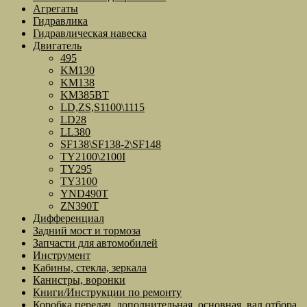
Агрегаты
Гидравлика
Гидравлическая навеска
Двигатель
495
KM130
KM138
KM385BT
LD,ZS,S1100\1115
LD28
LL380
SF138\SF138-2\SF148
TY2100\2100I
TY295
TY3100
YND490T
ZN390T
Дифференциал
Задний мост и тормоза
Запчасти для автомобилей
Инструмент
Кабины, стекла, зеркала
Канистры, воронки
Книги/Инструкции по ремонту
Коробка передач, дополнительная, основная, вал отбора