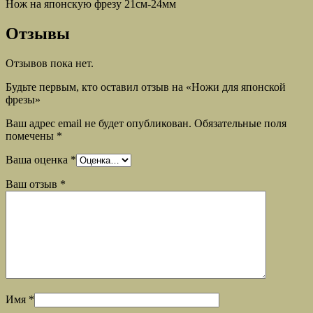
Нож на японскую фрезу 21см-24мм
Отзывы
Отзывов пока нет.
Будьте первым, кто оставил отзыв на «Ножи для японской
фрезы»
Ваш адрес email не будет опубликован.
Обязательные поля
помечены
*
Ваша оценка
*
Ваш отзыв
*
Имя
*