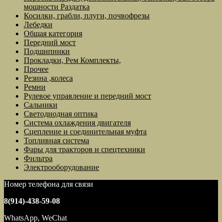
мощности Раздатка
Косилки, грабли, плуги, почвофрезы
Лебедки
Общая категория
Передний мост
Подшипники
Прокладки, Рем Комплекты,
Прочее
Резина ,колеса
Ремни
Рулевое управление и передний мост
Сальники
Светодиодная оптика
Система охлаждения двигателя
Сцепление и соединительная муфта
Топливная система
Фары для тракторов и спецтехники
Фильтра
Электрооборудование
Номер телефона для связи
8(914)-438-59-08
WhatsApp, WeChat