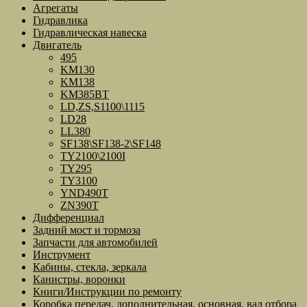
Агрегаты
Гидравлика
Гидравлическая навеска
Двигатель
495
KM130
KM138
KM385BT
LD,ZS,S1100\1115
LD28
LL380
SF138\SF138-2\SF148
TY2100\2100I
TY295
TY3100
YND490T
ZN390T
Дифференциал
Задний мост и тормоза
Запчасти для автомобилей
Инструмент
Кабины, стекла, зеркала
Канистры, воронки
Книги/Инструкции по ремонту
Коробка передач, дополнительная, основная, вал отбора