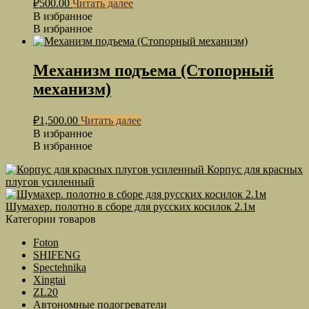
₽
500.00
Читать далее
В избранное
В избранное
Механизм подъема (Стопорный
механизм)
₽
1,500.00
Читать далее
В избранное
В избранное
Корпус для красных
плугов усиленный
Шумахер. полотно в сборе для русских косилок 2.1м
Категории товаров
Foton
SHIFENG
Spectehnika
Xingtai
ZL20
Автономные подогреватели