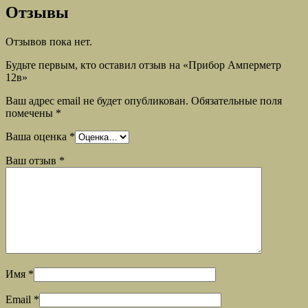
Отзывы
Отзывов пока нет.
Будьте первым, кто оставил отзыв на «Прибор Амперметр
12в»
Ваш адрес email не будет опубликован.
Обязательные поля
помечены
*
Ваша оценка
*
Ваш отзыв
*
Имя
*
Email
*