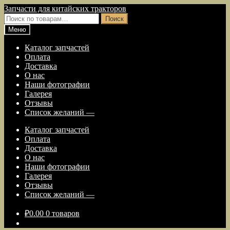
Перейти
Перейти
Запчасти для китайских тракторов
к
к
Искать:
Поиск
навигации
содержимому
Меню
Каталог запчастей
Оплата
Доставка
О нас
Наши фотографии
Галерея
Отзывы
Список желаний —
Каталог запчастей
Оплата
Доставка
О нас
Наши фотографии
Галерея
Отзывы
Список желаний —
₽
0.00
0 товаров