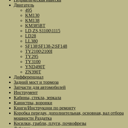
Двигатель
495
KM130
KM138
KM385BT
LD,ZS,S1100\1115
LD28
LL380
SF138\SF138-2\SF148
TY2100\2100I
TY295
TY3100
YND490T
ZN390T
Дифференциал
Задний мост и тормоза
Запчасти для автомобилей
Инструмент
Кабины, стекла, зеркала
Канистры, воронки
Книги/Инструкции по ремонту
Коробка передач, дополнительная, основная, вал отбора
мощности Раздатка
Косилки, грабли, плуги, почвофрезы