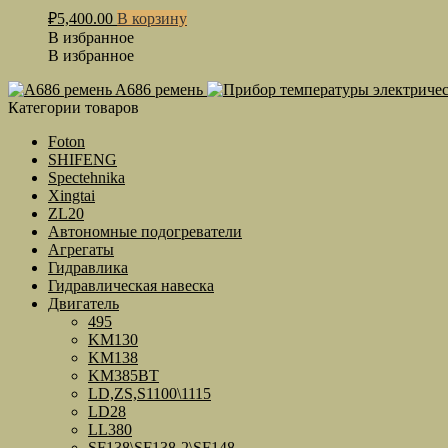
₽
5,400.00
В корзину
В избранное
В избранное
A686 ремень
Категории товаров
Foton
SHIFENG
Spectehnika
Xingtai
ZL20
Автономные подогреватели
Агрегаты
Гидравлика
Гидравлическая навеска
Двигатель
495
KM130
KM138
KM385BT
LD,ZS,S1100\1115
LD28
LL380
SF138\SF138-2\SF148