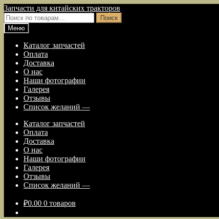
Перейти
Перейти
Запчасти для китайских тракторов
к
к
Искать:
Поиск
навигации
содержимому
Меню
Каталог запчастей
Оплата
Доставка
О нас
Наши фотографии
Галерея
Отзывы
Список желаний —
Каталог запчастей
Оплата
Доставка
О нас
Наши фотографии
Галерея
Отзывы
Список желаний —
₽
0.00
0 товаров