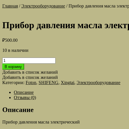
Главная
/
Электрооборудование
/
Прибор давления масла элект
Прибор давления масла элект
₽
500.00
10 в наличии
Количество
товара
В корзину
Прибор
Добавить в список желаний
давления
Добавить в список желаний
масла
Категории:
Foton
,
SHIFENG
,
Xingtai
,
Электрооборудование
электрический
Описание
Отзывы (0)
Описание
Прибор давления масла электрический