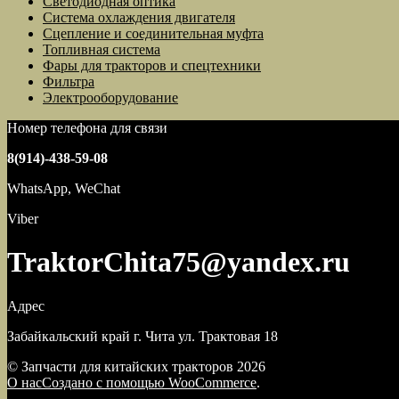
Светодиодная оптика
Система охлаждения двигателя
Сцепление и соединительная муфта
Топливная система
Фары для тракторов и спецтехники
Фильтра
Электрооборудование
Номер телефона для связи
8(914)-438-59-08
WhatsApp, WeChat
Viber
TraktorChita75@yandex.ru
Адрес
Забайкальский край г. Чита ул. Трактовая 18
© Запчасти для китайских тракторов 2026
О нас
Создано с помощью WooCommerce
.