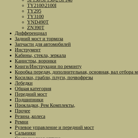
TY2100\2100I
TY295
TY3100
YND490T
ZN390T
Дифференциал
Задний мост и тормоза
Запчасти для автомобилей
Инструмент
Кабины, стекла, зеркала
Канистры, воронки
Книги/Инструкции по ремонту
Коробка передач, дополнительная, основная, вал отбора 
Косилки, грабли, плуги, почвофрезы
Лебедки
Общая категория
Передний мост
Подшипники
Прокладки, Рем Комплекты,
Прочее
Резина ,колеса
Ремни
Рулевое управление и передний мост
Сальники