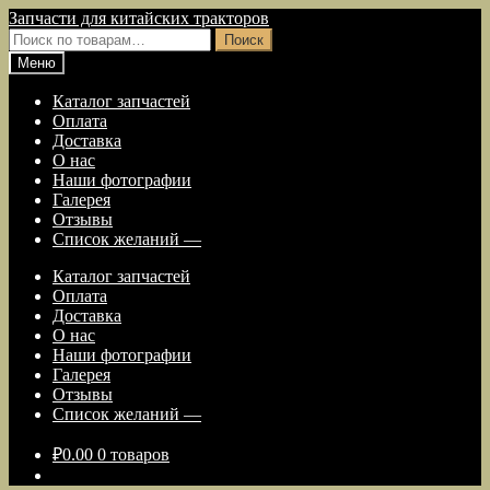
Перейти
Перейти
Запчасти для китайских тракторов
к
к
Искать:
Поиск
навигации
содержимому
Меню
Каталог запчастей
Оплата
Доставка
О нас
Наши фотографии
Галерея
Отзывы
Список желаний —
Каталог запчастей
Оплата
Доставка
О нас
Наши фотографии
Галерея
Отзывы
Список желаний —
₽
0.00
0 товаров