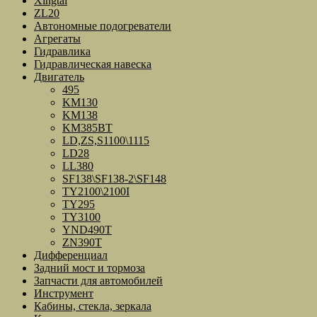
Xingtai
ZL20
Автономные подогреватели
Агрегаты
Гидравлика
Гидравлическая навеска
Двигатель
495
KM130
KM138
KM385BT
LD,ZS,S1100\1115
LD28
LL380
SF138\SF138-2\SF148
TY2100\2100I
TY295
TY3100
YND490T
ZN390T
Дифференциал
Задний мост и тормоза
Запчасти для автомобилей
Инструмент
Кабины, стекла, зеркала