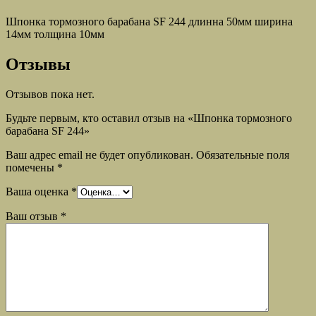
Шпонка тормозного барабана SF 244 длинна 50мм ширина
14мм толщина 10мм
Отзывы
Отзывов пока нет.
Будьте первым, кто оставил отзыв на «Шпонка тормозного
барабана SF 244»
Ваш адрес email не будет опубликован.
Обязательные поля
помечены
*
Ваша оценка
*
Ваш отзыв
*