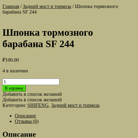
Главная
/
Задний мост и тормоза
/
Шпонка тормозного
барабана SF 244
Шпонка тормозного
барабана SF 244
₽
100.00
4 в наличии
Количество
товара
В корзину
Шпонка
Добавить в список желаний
тормозного
Добавить в список желаний
барабана
Категории:
SHIFENG
,
Задний мост и тормоза
SF
244
Описание
Отзывы (0)
Описание