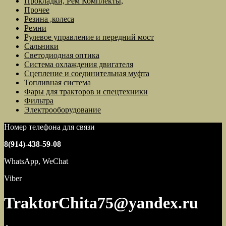
Прокладки, Рем Комплекты,
Прочее
Резина ,колеса
Ремни
Рулевое управление и передний мост
Сальники
Светодиодная оптика
Система охлаждения двигателя
Сцепление и соединительная муфта
Топливная система
Фары для тракторов и спецтехники
Фильтра
Электрооборудование
Номер телефона для связи
8(914)-438-59-08
WhatsApp, WeChat
Viber
TraktorChita75@yandex.ru