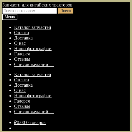
Перейти
Перейти
Запчасти для китайских тракторов
к
к
Искать:
Поиск
навигации
содержимому
Меню
Каталог запчастей
Оплата
Доставка
О нас
Наши фотографии
Галерея
Отзывы
Список желаний —
Каталог запчастей
Оплата
Доставка
О нас
Наши фотографии
Галерея
Отзывы
Список желаний —
₽
0.00
0 товаров