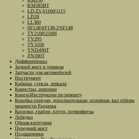
KM385BT
LD,ZS,S1100\1115
LD28
LL380
SF138\SF138-2\SF148
TY2100\2100I
TY295
TY3100
YND490T
ZN390T
Дифференциал
Задний мост и тормоза
Запчасти для автомобилей
Инструмент
Кабины, стекла, зеркала
Канистры, воронки
Книги/Инструкции по ремонту
Коробка передач, дополнительная, основная, вал отбора
мощности Раздатка
Косилки, грабли, плуги, почвофрезы
Лебедки
Общая категория
Передний мост
Подшипники