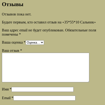
Отзывы
Отзывов пока нет.
Будьте первым, кто оставил отзыв на «35*55*10 Сальник»
Ваш адрес email не будет опубликован.
Обязательные поля
помечены
*
Ваша оценка
*
Ваш отзыв
*
Имя
*
Email
*