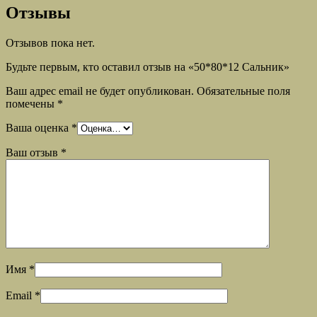
Отзывы
Отзывов пока нет.
Будьте первым, кто оставил отзыв на «50*80*12 Сальник»
Ваш адрес email не будет опубликован.
Обязательные поля
помечены
*
Ваша оценка
*
Ваш отзыв
*
Имя
*
Email
*