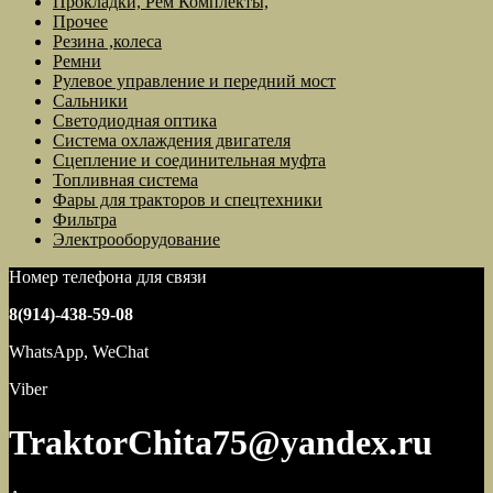
Прокладки, Рем Комплекты,
Прочее
Резина ,колеса
Ремни
Рулевое управление и передний мост
Сальники
Светодиодная оптика
Система охлаждения двигателя
Сцепление и соединительная муфта
Топливная система
Фары для тракторов и спецтехники
Фильтра
Электрооборудование
Номер телефона для связи
8(914)-438-59-08
WhatsApp, WeChat
Viber
TraktorChita75@yandex.ru