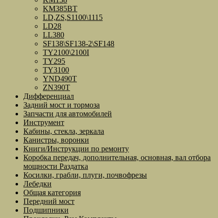
KM385BT
LD,ZS,S1100\1115
LD28
LL380
SF138\SF138-2\SF148
TY2100\2100I
TY295
TY3100
YND490T
ZN390T
Дифференциал
Задний мост и тормоза
Запчасти для автомобилей
Инструмент
Кабины, стекла, зеркала
Канистры, воронки
Книги/Инструкции по ремонту
Коробка передач, дополнительная, основная, вал отбора
мощности Раздатка
Косилки, грабли, плуги, почвофрезы
Лебедки
Общая категория
Передний мост
Подшипники