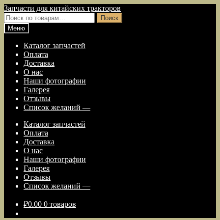
Перейти
Перейти
Запчасти для китайских тракторов
к
к
Искать:
Поиск
навигации
содержимому
Меню
Каталог запчастей
Оплата
Доставка
О нас
Наши фотографии
Галерея
Отзывы
Список желаний —
Каталог запчастей
Оплата
Доставка
О нас
Наши фотографии
Галерея
Отзывы
Список желаний —
₽
0.00
0 товаров