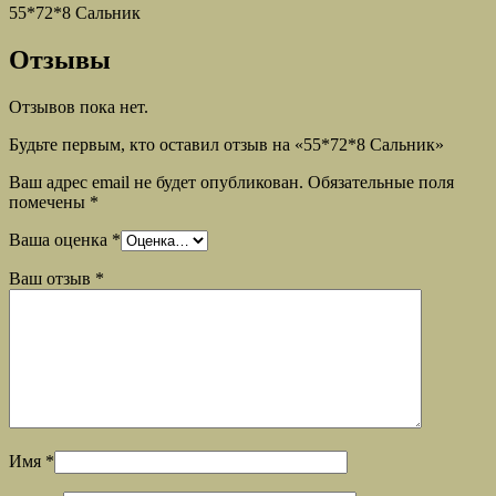
55*72*8 Сальник
Отзывы
Отзывов пока нет.
Будьте первым, кто оставил отзыв на «55*72*8 Сальник»
Ваш адрес email не будет опубликован.
Обязательные поля
помечены
*
Ваша оценка
*
Ваш отзыв
*
Имя
*