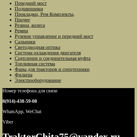
Передний мост
Подшипники
Прокладки, Рем Комплекты,
Прочее
Резина ,колеса
Ремни
Рулевое управление и передний мост
Сальники
Светодиодная оптика
Система охлаждения двигателя
Сцепление и соединительная муфта
Топливная система
Фары для тракторов и спецтехники
Фильтра
Электрооборудование
Номер телефона для связи
8(914)-438-59-08
WhatsApp, WeChat
Viber
TraktorChita75@yandex.ru