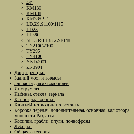
495
KM130
KM138
KM385BT
LD,ZS,S1100\1115
LD28
LL380
SF138\SF138-2\SF148
TY2100\2100I
TY295
TY3100
YND490T
ZN390T
Дифференциал
Задний мост и тормоза
Запчасти для автомобилей
Инструмент
Кабины, стекла, зеркала
Канистры, воронки
Книги/Инструкции по ремонту
Коробка передач, дополнительная, основная, вал отбора
мощности Раздатка
Косилки, грабли, плуги, почвофрезы
Лебедки
Общая категория