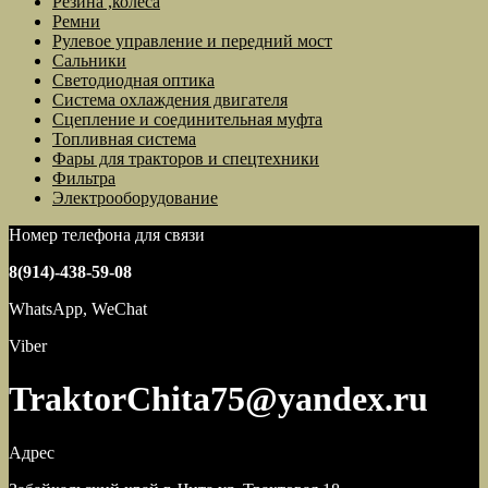
Резина ,колеса
Ремни
Рулевое управление и передний мост
Сальники
Светодиодная оптика
Система охлаждения двигателя
Сцепление и соединительная муфта
Топливная система
Фары для тракторов и спецтехники
Фильтра
Электрооборудование
Номер телефона для связи
8(914)-438-59-08
WhatsApp, WeChat
Viber
TraktorChita75@yandex.ru
Адрес