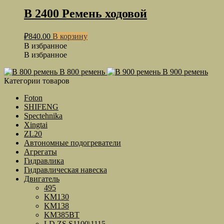
B 2400 Ремень ходовой
₽
840.00
В корзину
В избранное
В избранное
B 800 ремень
B 900 ремень
Категории товаров
Foton
SHIFENG
Spectehnika
Xingtai
ZL20
Автономные подогреватели
Агрегаты
Гидравлика
Гидравлическая навеска
Двигатель
495
KM130
KM138
KM385BT
LD,ZS,S1100\1115