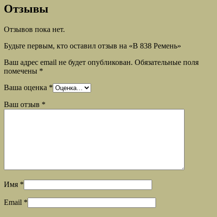
Отзывы
Отзывов пока нет.
Будьте первым, кто оставил отзыв на «B 838 Ремень»
Ваш адрес email не будет опубликован.
Обязательные поля
помечены
*
Ваша оценка
*
Ваш отзыв
*
Имя
*
Email
*