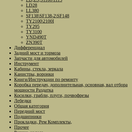
LD28
LL380
SF138\SF138-2\SF148
TY2100\2100I
TY295
TY3100
YND490T
ZN390T
Дифференциал
Задний мост и тормоза
Запчасти для автомобилей
Инструмент
Кабины, стекла, зеркала
Канистры, воронки
Книги/Инструкции по ремонту
Коробка передач, дополнительная, основная, вал отбора
мощности Раздатка
Косилки, грабли, плуги, почвофрезы
Лебедки
Общая категория
Передний мост
Подшипники
Прокладки, Рем Комплекты,
Прочее