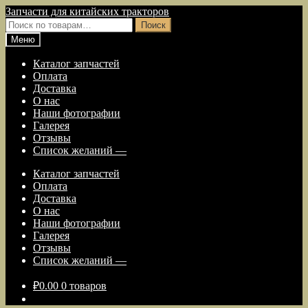
Перейти
Перейти
Запчасти для китайских тракторов
к
к
Искать:
Поиск
навигации
содержимому
Меню
Каталог запчастей
Оплата
Доставка
О нас
Наши фотографии
Галерея
Отзывы
Список желаний —
Каталог запчастей
Оплата
Доставка
О нас
Наши фотографии
Галерея
Отзывы
Список желаний —
₽
0.00
0 товаров