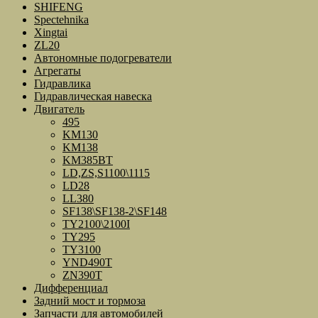
SHIFENG
Spectehnika
Xingtai
ZL20
Автономные подогреватели
Агрегаты
Гидравлика
Гидравлическая навеска
Двигатель
495
KM130
KM138
KM385BT
LD,ZS,S1100\1115
LD28
LL380
SF138\SF138-2\SF148
TY2100\2100I
TY295
TY3100
YND490T
ZN390T
Дифференциал
Задний мост и тормоза
Запчасти для автомобилей