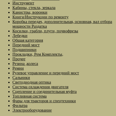
Инструмент
Кабины, стекла, зеркала
Канистры, воронки
Книги/Инструкции по ремонту
Коробка передач, дополнительная, основная, вал отбора
мощности Раздатка
Косилки, грабли, плуги, почвофрезы
Лебедки
Общая категория
Передний мост
Подшипники
Прокладки, Рем Комплекты,
Прочее
Резина ,колеса
Ремни
Рулевое управление и передний мост
Сальники
Светодиодная оптика
Система охлаждения двигателя
Сцепление и соединительная муфта
Топливная система
Фары для тракторов и спецтехники
Фильтра
Электрооборудование