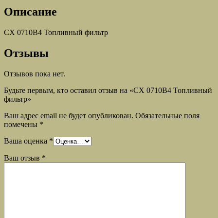
Описание
CX 0710B4 Топливный фильтр
Отзывы
Отзывов пока нет.
Будьте первым, кто оставил отзыв на «CX 0710B4 Топливный
фильтр»
Ваш адрес email не будет опубликован.
Обязательные поля
помечены
*
Ваша оценка
*
Ваш отзыв
*