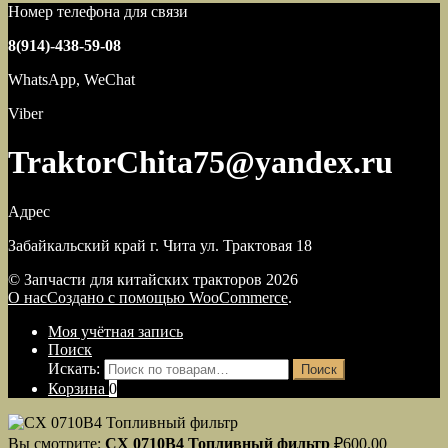
Номер телефона для связи
8(914)-438-59-08
WhatsApp, WeChat
Viber
TraktorChita75@yandex.ru
Адрес
Забайкальский край г. Чита ул. Трактовая 18
© Запчасти для китайских тракторов 2026
О нас
Создано с помощью WooCommerce
.
Моя учётная запись
Поиск
Искать:
Поиск
Корзина
0
Вы смотрите:
CX 0710B4 Топливный фильтр
₽
600.00