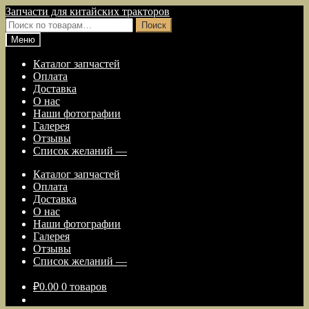
Перейти
Перейти
Запчасти для китайских тракторов
к
к
Искать:
Поиск
навигации
содержимому
Меню
Каталог запчастей
Оплата
Доставка
О нас
Наши фотографии
Галерея
Отзывы
Список желаний —
Каталог запчастей
Оплата
Доставка
О нас
Наши фотографии
Галерея
Отзывы
Список желаний —
₽
0.00
0 товаров