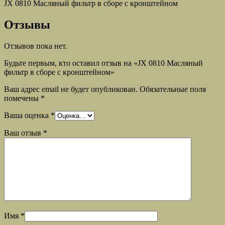
JX 0810 Масляный фильтр в сборе с кронштейном
Отзывы
Отзывов пока нет.
Будьте первым, кто оставил отзыв на «JX 0810 Масляный
фильтр в сборе с кронштейном»
Ваш адрес email не будет опубликован.
Обязательные поля
помечены
*
Ваша оценка
*
Ваш отзыв
*
Имя
*