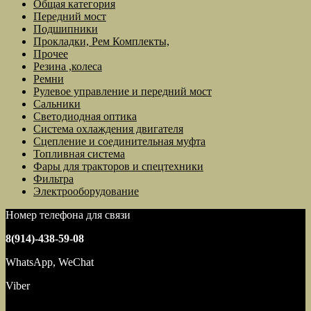
Общая категория
Передний мост
Подшипники
Прокладки, Рем Комплекты,
Прочее
Резина ,колеса
Ремни
Рулевое управление и передний мост
Сальники
Светодиодная оптика
Система охлаждения двигателя
Сцепление и соединительная муфта
Топливная система
Фары для тракторов и спецтехники
Фильтра
Электрооборудование
Номер телефона для связи
8(914)-438-59-08
WhatsApp, WeChat
Viber