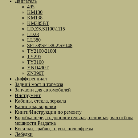
Двигатель
495
KM130
KM138
KM385BT
LD,ZS,S1100\1115
LD28
LL380
SF138\SF138-2\SF148
TY2100\2100I
TY295
TY3100
YND490T
ZN390T
Дифференциал
Задний мост и тормоза
Запчасти для автомобилей
Инструмент
Кабины, стекла, зеркала
Канистры, воронки
Книги/Инструкции по ремонту
Коробка передач, дополнительная, основная, вал отбора
мощности Раздатка
Косилки, грабли, плуги, почвофрезы
Лебедки